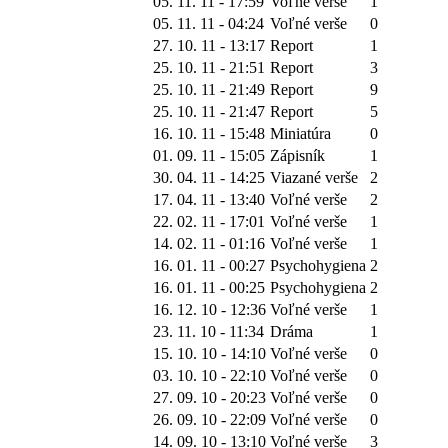
05. 11. 11 - 17:59
Voľné verše
1
05. 11. 11 - 04:24
Voľné verše
0
27. 10. 11 - 13:17
Report
1
25. 10. 11 - 21:51
Report
3
25. 10. 11 - 21:49
Report
9
25. 10. 11 - 21:47
Report
5
16. 10. 11 - 15:48
Miniatúra
0
01. 09. 11 - 15:05
Zápisník
1
30. 04. 11 - 14:25
Viazané verše
2
17. 04. 11 - 13:40
Voľné verše
2
22. 02. 11 - 17:01
Voľné verše
1
14. 02. 11 - 01:16
Voľné verše
1
16. 01. 11 - 00:27
Psychohygiena
2
16. 01. 11 - 00:25
Psychohygiena
2
16. 12. 10 - 12:36
Voľné verše
1
23. 11. 10 - 11:34
Dráma
1
15. 10. 10 - 14:10
Voľné verše
0
03. 10. 10 - 22:10
Voľné verše
0
27. 09. 10 - 20:23
Voľné verše
0
26. 09. 10 - 22:09
Voľné verše
0
14. 09. 10 - 13:10
Voľné verše
3