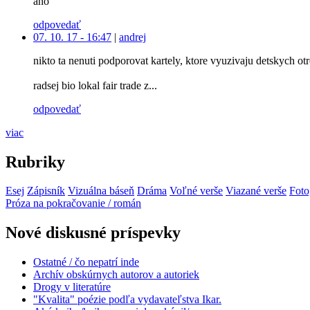
ano
odpovedať
07. 10. 17 - 16:47
|
andrej
nikto ta nenuti podporovat kartely, ktore vyuzivaju detskych ot
radsej bio lokal fair trade z...
odpovedať
viac
Rubriky
Esej
Zápisník
Vizuálna báseň
Dráma
Voľné verše
Viazané verše
Foto
Próza na pokračovanie / román
Nové diskusné príspevky
Ostatné / čo nepatrí inde
Archív obskúrnych autorov a autoriek
Drogy v literatúre
"Kvalita" poézie podľa vydavateľstva Ikar.