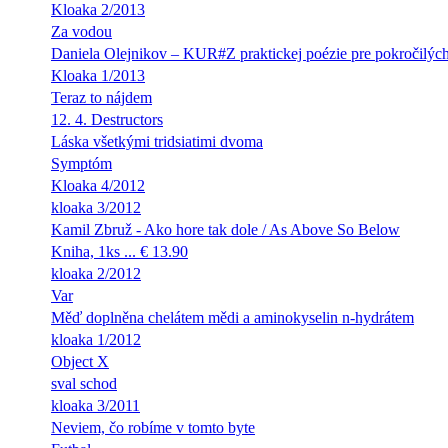
Kloaka 2/2013
Za vodou
Daniela Olejnikov – KUR#Z praktickej poézie pre pokročilýc
Kloaka 1/2013
Teraz to nájdem
12. 4. Destructors
Láska všetkými tridsiatimi dvoma
Symptóm
Kloaka 4/2012
kloaka 3/2012
Kamil Zbruž - Ako hore tak dole / As Above So Below
Kniha, 1ks ... € 13.90
kloaka 2/2012
Var
Měď doplněna chelátem mědi a aminokyselin n-hydrátem
kloaka 1/2012
Object X
sval schod
kloaka 3/2011
Neviem, čo robíme v tomto byte