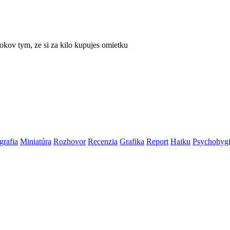
rokov tym, ze si za kilo kupujes omietku
grafia
Miniatúra
Rozhovor
Recenzia
Grafika
Report
Haiku
Psychohyg