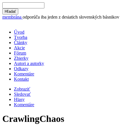
membrána
odporúča iba jeden z desiatich slovenských básnikov
Úvod
Tvorba
Články
Akcie
Fórum
Zbierky
Autori a autorky
Odkazy
Komentáre
Kontakt
Zobraziť
Sledovať
Hlasy
Komentáre
CrawlingChaos