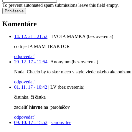
To prevent automated spam submissions leave this field empty.
Komentáre
14. 12. 21 - 21:52
|
TVOJA MAMKA (bez overenia)
co ti je JA MAM TRAKTOR
odpovedať
29. 12. 17 - 12:54
|
Anonymm (bez overenia)
Nuda. Chcelo by to skor nieco v style viedenskeho akcionizmu 
odpovedať
01. 11. 17 - 10:42
|
LV (bez overenia)
čistinka, či čistka
zacieliť
hlavne
na paroháčov
odpovedať
09. 10. 17 - 15:52
|
starous_lee