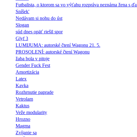
Futbalista, o ktorom sa vo výťahu rozpráva neznáma žena s ďa
Sníšek'
Nedávam si nohu do úst
Slogan
súd dnes opäť riešil spor
Glyf 3
LUMIJUMA: autorské čtení Wagonu 21. 5.
PROSOLENÍ: autorské čtení Wagonu
žaba bola v pitoje
Gender Fuck Fest
Amortizácia
Latex
Kavka
Rozhrnutie paprade
Vetrolam
Kaktus
Veže modularity
Hrozno
Magma
Zvíjanie sa