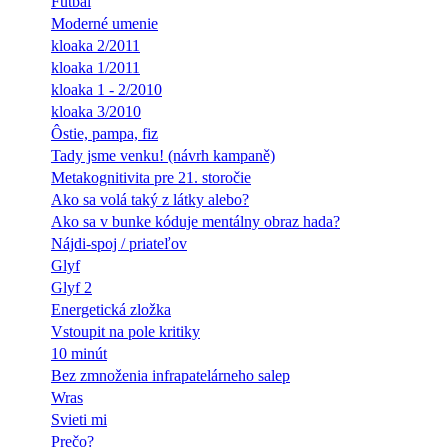
Futbal
Moderné umenie
kloaka 2/2011
kloaka 1/2011
kloaka 1 - 2/2010
kloaka 3/2010
Ôstie, pampa, fiz
Tady jsme venku! (návrh kampaně)
Metakognitivita pre 21. storočie
Ako sa volá taký z látky alebo?
Ako sa v bunke kóduje mentálny obraz hada?
Nájdi-spoj / priateľov
Glyf
Glyf 2
Energetická zložka
Vstoupit na pole kritiky
10 minút
Bez zmnoženia infrapatelárneho salep
Wras
Svieti mi
Prečo?