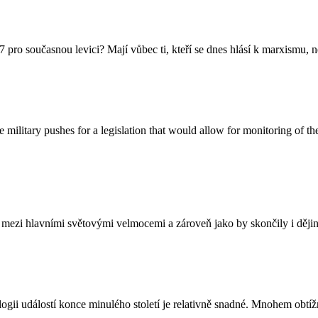
 pro současnou levici? Mají vůbec ti, kteří se dnes hlásí k marxismu,
ilitary pushes for a legislation that would allow for monitoring of the
tí mezi hlavními světovými velmocemi a zároveň jako by skončily i dějin
gii událostí konce minulého století je relativně snadné. Mnohem obtížně