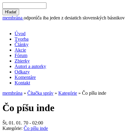
membrána
odporúča iba jeden z desiatich slovenských básnikov
Úvod
Tvorba
Články
Akcie
Fórum
Zbierky
Autori a autorky
Odkazy
Komentáre
Kontakt
membrána
»
Čítačka správ
»
Kategórie
» Čo píšu inde
Čo píšu inde
Št, 01. 01. 70 - 02:00
Kategórie:
Čo píšu inde