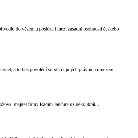
řivedlo do vězení a posléze i mezi zásadní osobnosti českého
ernet, a to bez povolení soudu či jiných právních omezení.
žoval majitel firmy Radim Jančura už několikrát...