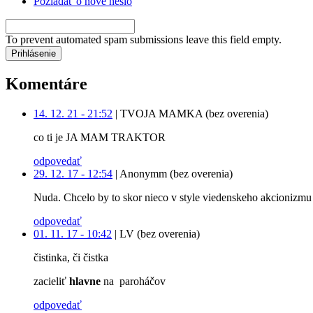
Požiadať o nové heslo
To prevent automated spam submissions leave this field empty.
Komentáre
14. 12. 21 - 21:52
|
TVOJA MAMKA (bez overenia)
co ti je JA MAM TRAKTOR
odpovedať
29. 12. 17 - 12:54
|
Anonymm (bez overenia)
Nuda. Chcelo by to skor nieco v style viedenskeho akcionizmu 
odpovedať
01. 11. 17 - 10:42
|
LV (bez overenia)
čistinka, či čistka
zacieliť
hlavne
na paroháčov
odpovedať