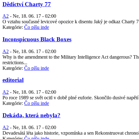
Dědictví Charty 77
A2
-
Ne, 18. 06. 17 - 02:00
O vztahu současné levicové opozice k disentu Jaký je odkaz Charty 77
Kategórie:
Čo píšu inde
Inconspicuous Black Boxes
A2
-
Ne, 18. 06. 17 - 02:00
Why is the amendment to the Military Intelligence Act dangerous? The m
restrictions...
Kategórie:
Čo píšu inde
editorial
A2
-
Ne, 18. 06. 17 - 02:00
Po roce 1989 se svět ocitl v době plné euforie. Skončilo dusivé napě
Kategórie:
Čo píšu inde
Dekáda, která nebyla?
A2
-
Ne, 18. 06. 17 - 02:00
Devadesátá léta jako historie, vzpomínka a sen Rekonstruovat chronolo
Kategórie:
Čo píšu inde