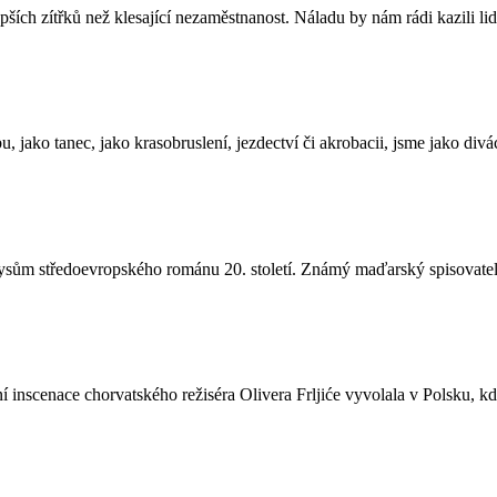
pších zítřků než klesající nezaměstnanost. Náladu by nám rádi kazili lid
ako tanec, jako krasobruslení, jezdectví či akrobacii, jsme jako divác
m rysům středoevropského románu 20. století. Známý maďarský spisovatel 
 inscenace chorvatského režiséra Olivera Frljiće vyvolala v Polsku, kde