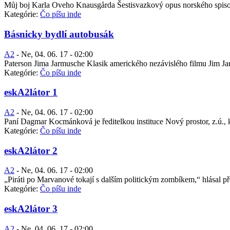
Můj boj Karla Oveho Knausgårda Šestisvazkový opus norského spisovate
Kategórie:
Čo píšu inde
Básnicky bydlí autobusák
A2
-
Ne, 04. 06. 17 - 02:00
Paterson Jima Jarmusche Klasik amerického nezávislého filmu Jim Jarm
Kategórie:
Čo píšu inde
eskA2látor 1
A2
-
Ne, 04. 06. 17 - 02:00
Paní Dagmar Kocmánková je ředitelkou instituce Nový prostor, z.ú., 
Kategórie:
Čo píšu inde
eskA2látor 2
A2
-
Ne, 04. 06. 17 - 02:00
„Piráti po Marvanové tokají s dalším politickým zombíkem,“ hlásal p
Kategórie:
Čo píšu inde
eskA2látor 3
A2
-
Ne, 04. 06. 17 - 02:00