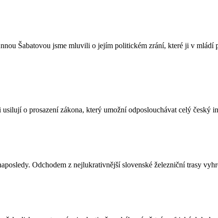
u Šabatovou jsme mluvili o jejím politickém zrání, které ji v mládí p
silují o prosazení zákona, který umožní odposlouchávat celý český int
aposledy. Odchodem z nejlukrativnější slovenské železniční trasy vyhro