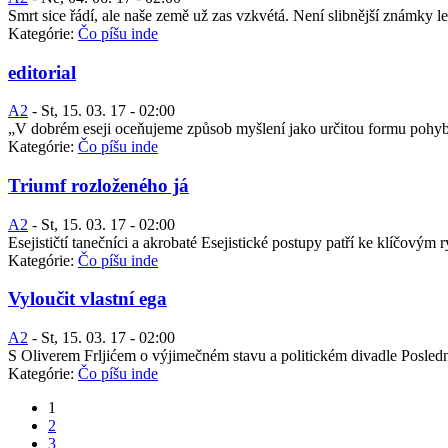
Smrt sice řádí, ale naše země už zas vzkvétá. Není slibnější známky le
Kategórie:
Čo píšu inde
editorial
A2
-
St, 15. 03. 17 - 02:00
„V dobrém eseji oceňujeme způsob myšlení jako určitou formu pohybu, j
Kategórie:
Čo píšu inde
Triumf rozloženého já
A2
-
St, 15. 03. 17 - 02:00
Esejističtí tanečníci a akrobaté Esejistické postupy patří ke klíčový
Kategórie:
Čo píšu inde
Vyloučit vlastní ega
A2
-
St, 15. 03. 17 - 02:00
S Oliverem Frljićem o výjimečném stavu a politickém divadle Poslední
Kategórie:
Čo píšu inde
1
2
3