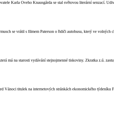
le Karla Oveho Knausgårda se stal světovou literární senzací. Udivuje 
usch se vrátil s filmem Paterson o řidiči autobusu, který ve volných c
která má na starosti vydávání stejnojmenné tiskoviny. Zkratka z.ú. zas
řed Vánoci titulek na internetových stránkách ekonomického týdeníku F