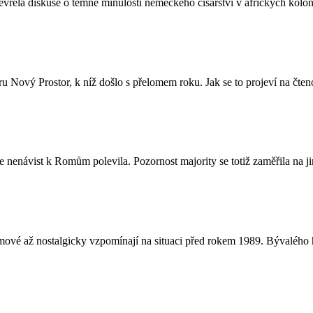
evřela diskuse o temné minulosti německého císařství v afrických kolo
 Nový Prostor, k níž došlo s přelomem roku. Jak se to projeví na čteno
e nenávist k Romům polevila. Pozornost majority se totiž zaměřila na ji
 až nostalgicky vzpomínají na situaci před rokem 1989. Bývalého hor