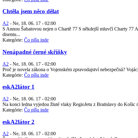
Chtěla jsem něco dělat
A2
-
Ne, 18. 06. 17 - 02:00
S Annou Šabatovou nejen o Chartě 77 S někdejší mluvčí Charty 77 Anno
disentu...
Kategórie:
Čo píšu inde
Nenápadné černé skříňky
A2
-
Ne, 18. 06. 17 - 02:00
Proč je novela zákona o Vojenském zpravodajství nebezpečná? Vojáci u
Kategórie:
Čo píšu inde
eskA2látor 1
A2
-
Ne, 18. 06. 17 - 02:00
Na konci ledna vyjedou žluté vlaky RegioJetu z Bratislavy do Košic n
Kategórie:
Čo píšu inde
eskA2látor 2
A2
-
Ne, 18. 06. 17 - 02:00