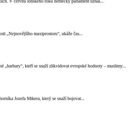
niích. V červnu loňského roku německý parlament uznal...
sti „Nejnovějšího maxiprostoru“, ukáže čas...
né „barbary“, kteří se snaží zlikvidovat evropské hodnoty – muslimy...
níka Jozefa Mikera, který se snaží bojovat...