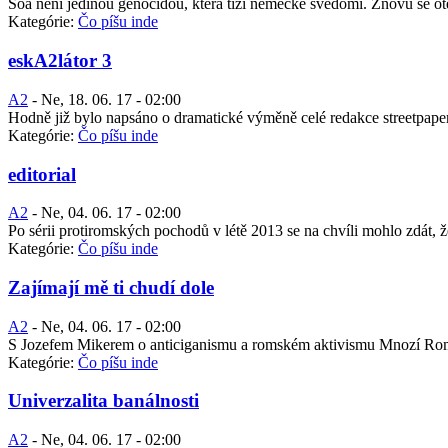
Šoa není jedinou genocidou, která tíží německé svědomí. Znovu se ot
Kategórie:
Čo píšu inde
eskA2látor 3
A2
-
Ne, 18. 06. 17 - 02:00
Hodně již bylo napsáno o dramatické výměně celé redakce streetpaperu
Kategórie:
Čo píšu inde
editorial
A2
-
Ne, 04. 06. 17 - 02:00
Po sérii protiromských pochodů v létě 2013 se na chvíli mohlo zdát, ž
Kategórie:
Čo píšu inde
Zajímají mě ti chudí dole
A2
-
Ne, 04. 06. 17 - 02:00
S Jozefem Mikerem o anticiganismu a romském aktivismu Mnozí Romové
Kategórie:
Čo píšu inde
Univerzalita banálnosti
A2
-
Ne, 04. 06. 17 - 02:00