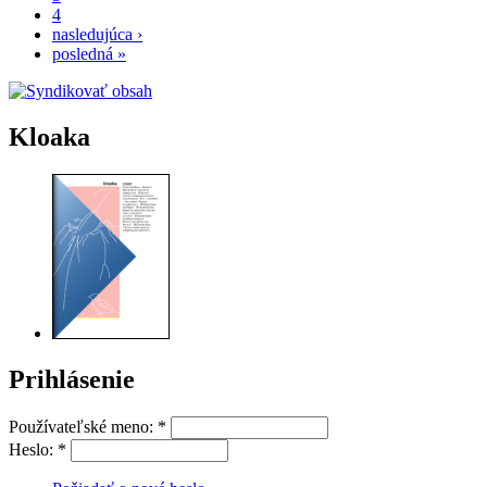
4
nasledujúca ›
posledná »
Kloaka
Prihlásenie
Používateľské meno:
*
Heslo:
*