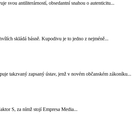
svou antiliterárností, obsedantní snahou o autenticitu...
hvílích skládá básně. Kupodivu je to jedno z nejméně...
tupuje takzvaný zapsaný ústav, jenž v novém občanském zákoníku...
aktor S, za nímž stojí Empresa Media...