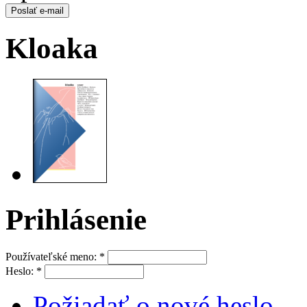
Kloaka
Prihlásenie
Používateľské meno:
*
Heslo:
*
Požiadať o nové heslo