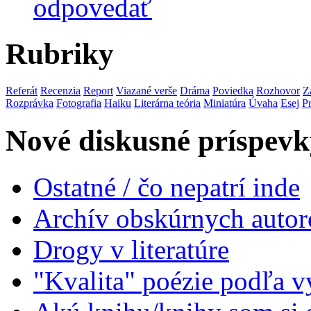
odpovedať
Rubriky
Referát
Recenzia
Report
Viazané verše
Dráma
Poviedka
Rozhovor
Z
Rozprávka
Fotografia
Haiku
Literárna teória
Miniatúra
Úvaha
Esej
P
Nové diskusné príspevk
Ostatné / čo nepatrí inde
Archív obskúrnych autor
Drogy v literatúre
"Kvalita" poézie podľa v