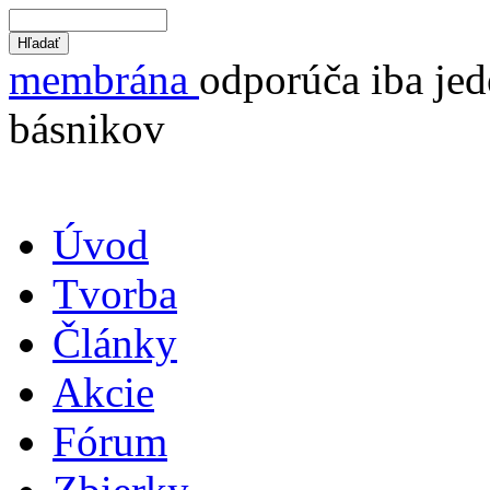
membrána
odporúča iba jed
básnikov
Úvod
Tvorba
Články
Akcie
Fórum