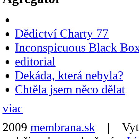
Dědictví Charty 77
Inconspicuous Black Bo
editorial
Dekáda, která nebyla?
Chtěla jsem něco dělat
viac
2009
membrana.sk
| Vytvo