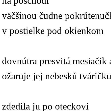
na poschodí
väčšinou čudne pokrútenuč
v postielke pod okienkom
dovnútra presvitá mesiačik 
ožaruje jej nebeskú tváričk
zdedila ju po oteckovi