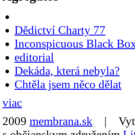
Dědictví Charty 77
Inconspicuous Black Bo
editorial
Dekáda, která nebyla?
Chtěla jsem něco dělat
viac
2009
membrana.sk
| Vytvo
s občianskym združením
Li