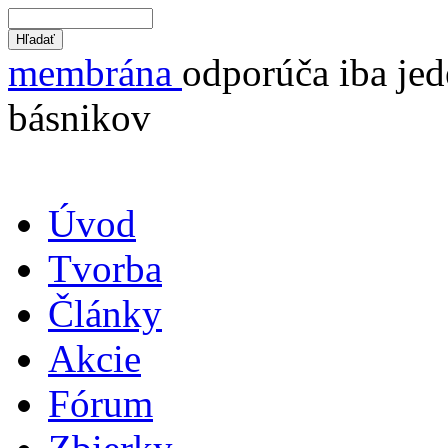
membrána
odporúča iba jed
básnikov
Úvod
Tvorba
Články
Akcie
Fórum