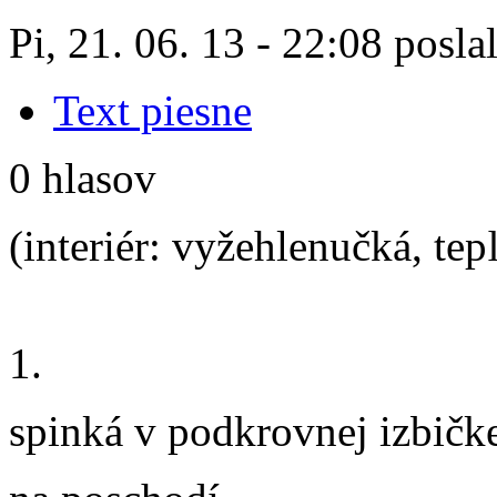
Pi, 21. 06. 13 - 22:08 posla
Text piesne
0 hlasov
(interiér: vyžehlenučká, te
1.
spinká v podkrovnej izbičk