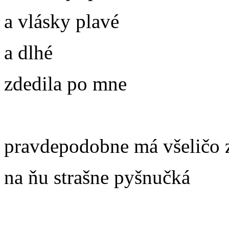
a vlásky plavé
a dlhé
zdedila po mne
pravdepodobne má všeličo z
na ňu strašne pyšnučká