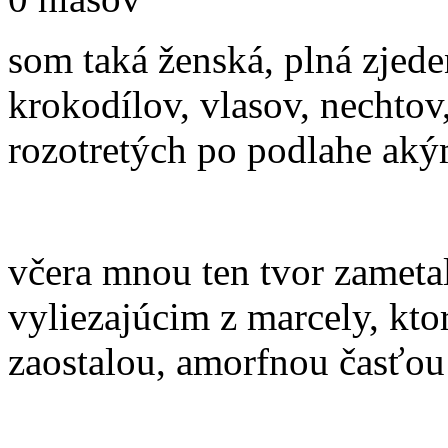
som taká ženská, plná zjed
krokodílov, vlasov, nechtov
rozotretých po podlahe aký
včera mnou ten tvor zameta
vyliezajúcim z marcely, kto
zaostalou, amorfnou časťou