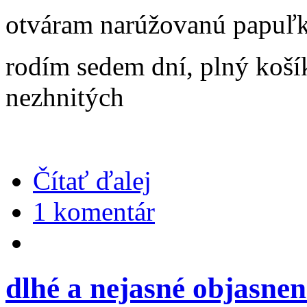
otváram narúžovanú papuľku
rodím sedem dní, plný koší
nezhnitých
Čítať ďalej
1 komentár
dlhé a nejasné objasne