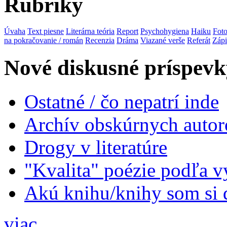
Rubriky
Úvaha
Text piesne
Literárna teória
Report
Psychohygiena
Haiku
Foto
na pokračovanie / román
Recenzia
Dráma
Viazané verše
Referát
Zápi
Nové diskusné príspevk
Ostatné / čo nepatrí inde
Archív obskúrnych autor
Drogy v literatúre
"Kvalita" poézie podľa v
Akú knihu/knihy som si 
viac