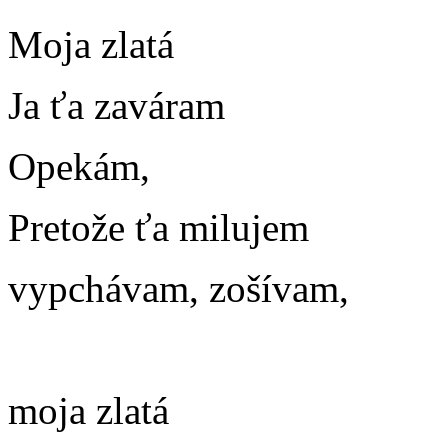
Moja zlatá
Ja ťa zaváram
Opekám,
Pretože ťa milujem
vypchávam, zošívam,
m
oja zlatá