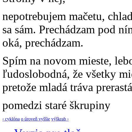
nepotrebujem mačetu, chladn
sa sám. Prechádzam pod ním
oká, prechádzam.
Spím na novom mieste, lebo
ľudoslobodná, že všetky mie
pretože mladá tráva prerast
pomedzi staré škrupiny
‹ cyklóna
o úroveň vyššie
výškrab ›