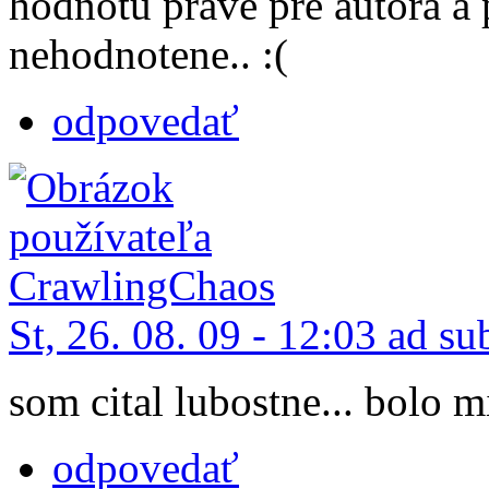
hodnotu práve pre autora a 
nehodnotene.. :(
odpovedať
St, 26. 08. 09 - 12:03 ad su
som cital lubostne... bolo m
odpovedať