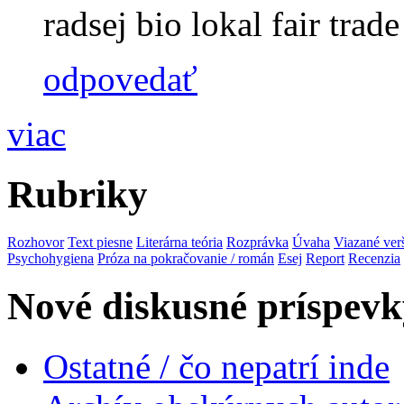
radsej bio lokal fair trade 
odpovedať
viac
Rubriky
Rozhovor
Text piesne
Literárna teória
Rozprávka
Úvaha
Viazané ver
Psychohygiena
Próza na pokračovanie / román
Esej
Report
Recenzia
Nové diskusné príspevk
Ostatné / čo nepatrí inde