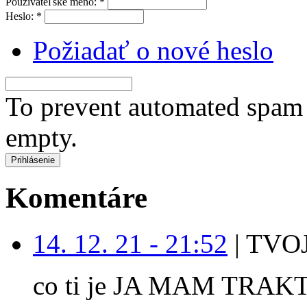
Používateľské meno:
*
Heslo:
*
Požiadať o nové heslo
To prevent automated spam s
empty.
Komentáre
14. 12. 21 - 21:52
|
TVOJ
co ti je JA MAM TRAK