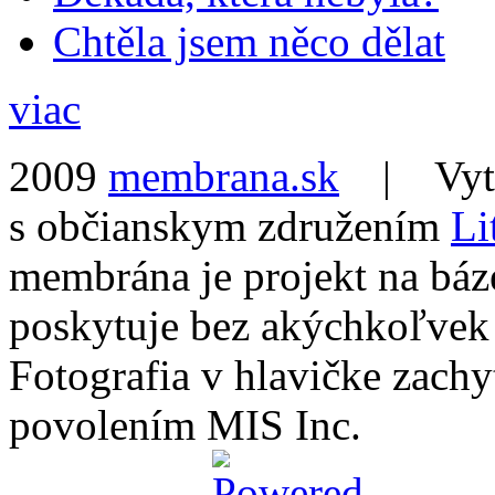
Chtěla jsem něco dělat
viac
2009
membrana.sk
| Vytvo
s občianskym združením
Li
membrána je projekt na báz
poskytuje bez akýchkoľvek
Fotografia v hlavičke zach
povolením MIS Inc.