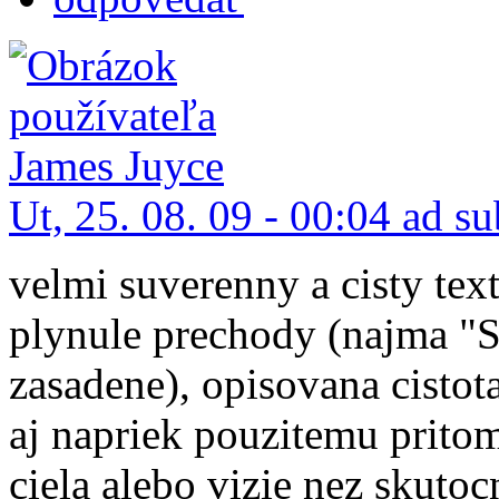
Ut, 25. 08. 09 - 00:04 ad s
velmi suverenny a cisty tex
plynule prechody (najma "S
zasadene), opisovana cistot
aj napriek pouzitemu prito
ciela alebo vizie nez skutocn