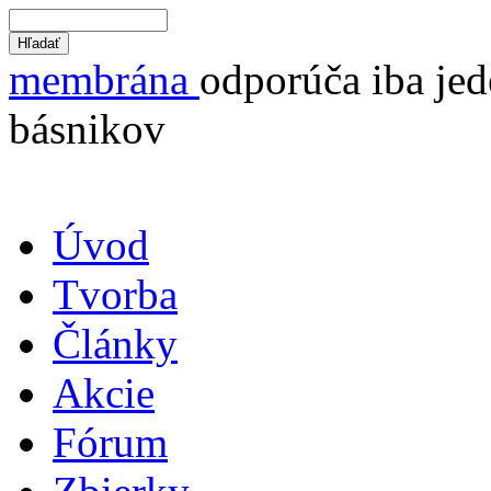
membrána
odporúča iba jed
básnikov
Úvod
Tvorba
Články
Akcie
Fórum