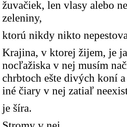
žuvačiek, len vlasy alebo n
zeleniny,
ktorú nikdy nikto nepestoval
Krajina, v ktorej žijem, je 
nocľažiska v nej musím načr
chrbtoch ešte divých koní a
iné čiary v nej zatiaľ neexis
je šíra.
Stromy v nej,