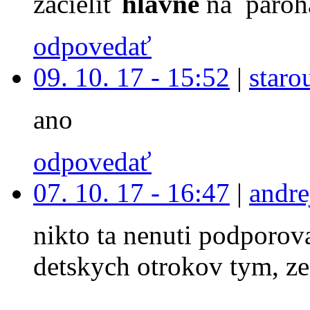
zacieliť
hlavne
na paroh
odpovedať
09. 10. 17 - 15:52
|
staro
ano
odpovedať
07. 10. 17 - 16:47
|
andre
nikto ta nenuti podporova
detskych otrokov tym, ze