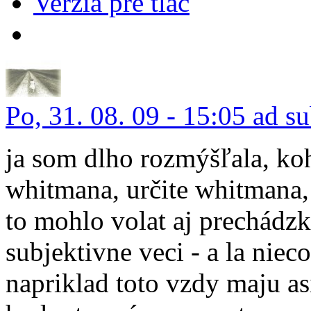
Verzia pre tlač
Po, 31. 08. 09 - 15:05 ad s
ja som dlho rozmýšľala, koh
whitmana, určite whitmana,
to mohlo volat aj prechádzk
subjektivne veci - a la nie
napriklad toto vzdy maju as