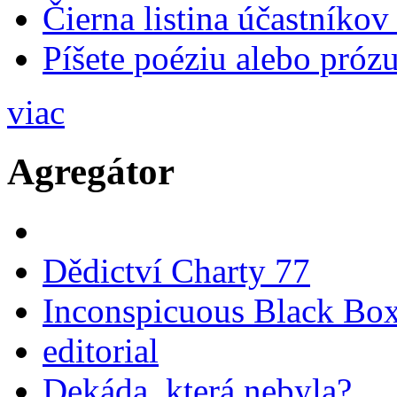
Čierna listina účastníkov
Píšete poéziu alebo prózu
viac
Agregátor
Dědictví Charty 77
Inconspicuous Black Bo
editorial
Dekáda, která nebyla?