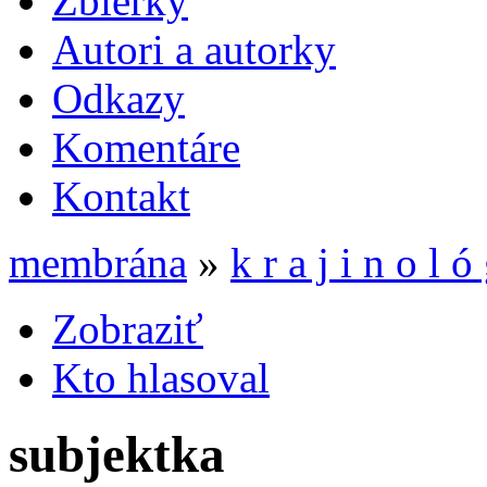
Zbierky
Autori a autorky
Odkazy
Komentáre
Kontakt
membrána
»
k r a j i n o l ó 
Zobraziť
Kto hlasoval
subjektka