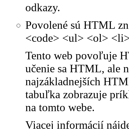
odkazy.
Povolené sú HTML zna
<code> <ul> <ol> <li
Tento web povoľuje H
učenie sa HTML, ale n
najzákladnejších HTML
tabuľka zobrazuje prí
na tomto webe.
Viacej informácií nájd