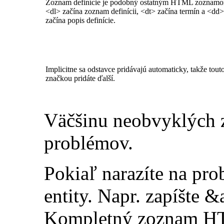
Zoznam definície je podobný ostatným HTML zoznam
<dl> začína zoznam definícii, <dt> začína termín a <dd>
začína popis definície.
Implicitne sa odstavce pridávajú automaticky, takže tout
značkou pridáte ďalší.
Väčšinu neobvyklých 
problémov.
Pokiaľ narazíte na pr
entity. Napr. zapíšte
Kompletný zoznam HTM