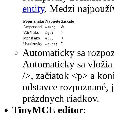
entity
. Medzi najpoužív
Popis znaku
Napíšete
Získate
Ampersand
&
&amp;
Väčší ako
>
&gt;
Menší ako
<
&lt;
Úvodzovky
"
&quot;
Automaticky sa rozpoz
Automaticky sa vložia
/>, začiatok <p> a kon
odstavce rozpoznané, 
prázdnych riadkov.
TinyMCE editor
: