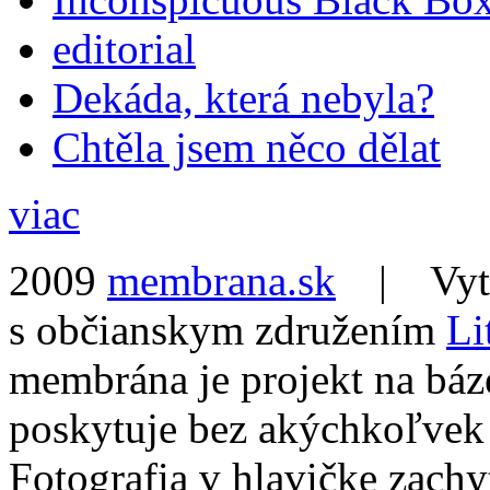
editorial
Dekáda, která nebyla?
Chtěla jsem něco dělat
viac
2009
membrana.sk
| Vytvo
s občianskym združením
Li
membrána je projekt na báz
poskytuje bez akýchkoľvek
Fotografia v hlavičke zach