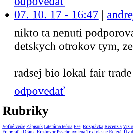
odpovedať
07. 10. 17 - 16:47
|
andre
nikto ta nenuti podporova
detskych otrokov tym, ze
radsej bio lokal fair trade 
odpovedať
Rubriky
Voľné verše
Zápisník
Literárna teória
Esej
Rozprávka
Recenzia
Vizu
Fotografia
Dráma
Rozhovor
Psychohygiena
Text piesne
Referát
Úva