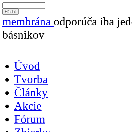
membrána
odporúča iba jed
básnikov
Úvod
Tvorba
Články
Akcie
Fórum