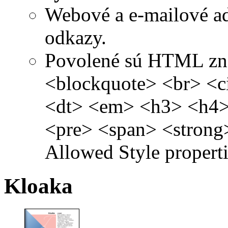
Webové a e-mailové a
odkazy.
Povolené sú HTML zn
<blockquote> <br> <c
<dt> <em> <h3> <h4>
<pre> <span> <strong
Allowed Style propertie
Kloaka