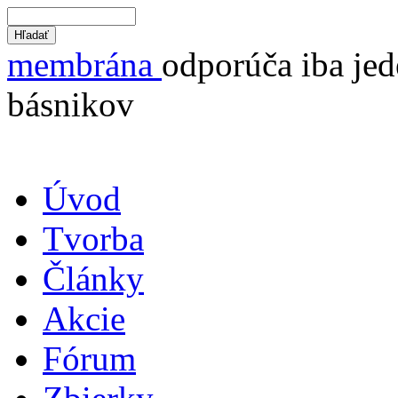
membrána
odporúča iba jed
básnikov
Úvod
Tvorba
Články
Akcie
Fórum