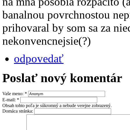
na mna posobia rozpacito (a
banalnou povrchnostou nepr
prihovaral by som sa za niec
nekonvencnejsie(?)
odpovedať
Poslať nový komentár
Vaše meno:
*
E-mail:
*
Obsah tohto poľa je súkromný a nebude verejne zobrazený.
Domáca stránka: