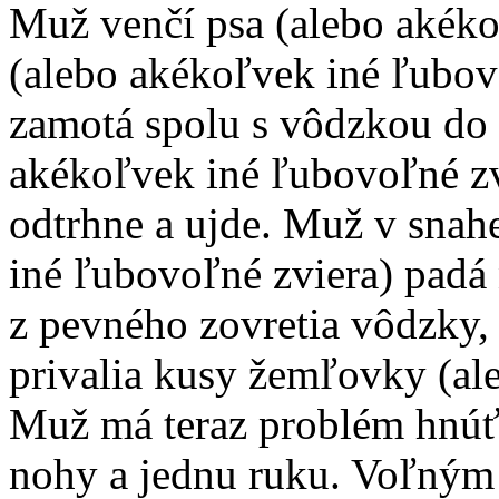
Muž venčí psa (alebo akéko
(alebo akékoľvek iné ľubov
zamotá spolu s vôdzkou do
akékoľvek iné ľubovoľné zv
odtrhne a ujde. Muž v snah
iné ľubovoľné zviera) padá
z pevného zovretia vôdzky, 
privalia kusy žemľovky (al
Muž má teraz problém hnúť
nohy a jednu ruku. Voľným