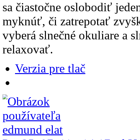
sa čiastočne oslobodiť jede
myknúť, či zatrepotať zvyš
vyberá slnečné okuliare a s
relaxovať.
Verzia pre tlač