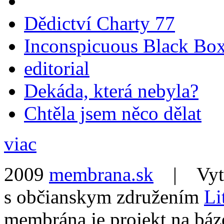
Dědictví Charty 77
Inconspicuous Black Bo
editorial
Dekáda, která nebyla?
Chtěla jsem něco dělat
viac
2009
membrana.sk
| Vytvo
s občianskym združením
Li
membrána je projekt na báz