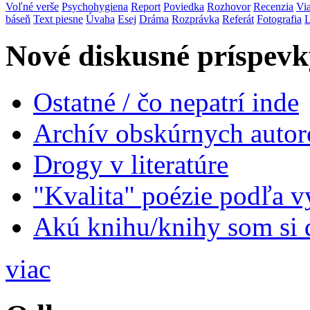
Voľné verše
Psychohygiena
Report
Poviedka
Rozhovor
Recenzia
Vi
báseň
Text piesne
Úvaha
Esej
Dráma
Rozprávka
Referát
Fotografia
L
Nové diskusné príspevk
Ostatné / čo nepatrí inde
Archív obskúrnych autor
Drogy v literatúre
"Kvalita" poézie podľa v
Akú knihu/knihy som si 
viac