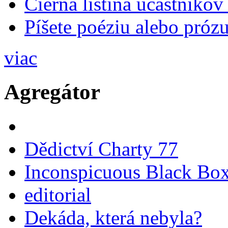
Čierna listina účastníkov
Píšete poéziu alebo prózu
viac
Agregátor
Dědictví Charty 77
Inconspicuous Black Bo
editorial
Dekáda, která nebyla?