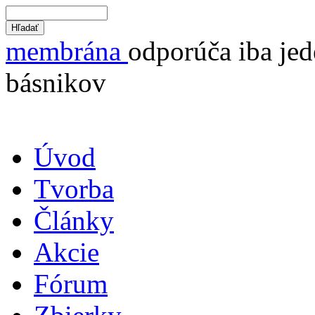
membrána
odporúča iba jed
básnikov
Úvod
Tvorba
Články
Akcie
Fórum