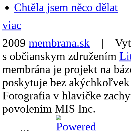
Chtěla jsem něco dělat
viac
2009
membrana.sk
| Vytvo
s občianskym združením
Li
membrána je projekt na báz
poskytuje bez akýchkoľvek
Fotografia v hlavičke zach
povolením MIS Inc.