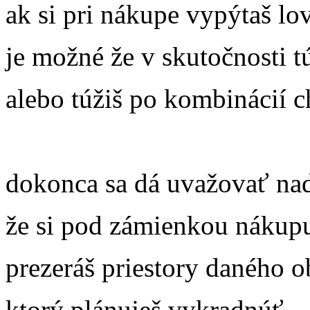
ak si pri nákupe vypýtaš l
je možné že v skutočnosti t
alebo túžiš po kombinácií c
dokonca sa dá uvažovať nad
že si pod zámienkou nákup
prezeráš priestory daného 
ktorý plánuješ vykradnúť