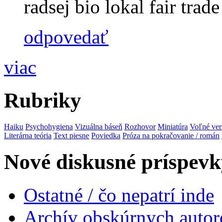
radsej bio lokal fair trade 
odpovedať
viac
Rubriky
Haiku
Psychohygiena
Vizuálna báseň
Rozhovor
Miniatúra
Voľné ver
Literárna teória
Text piesne
Poviedka
Próza na pokračovanie / román
Nové diskusné príspevk
Ostatné / čo nepatrí inde
Archív obskúrnych autor