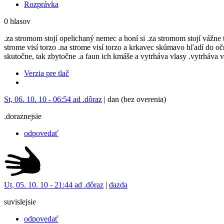
Rozprávka
0 hlasov
.za stromom stojí opelichaný nemec a honí si .za stromom stojí vážne t
strome visí torzo .na strome visí torzo a krkavec skúmavo hľadí do oč
skutočne, tak zbytočne .a faun ich kmáše a vytrháva vlasy .vytrháva vl
Verzia pre tlač
St, 06. 10. 10 - 06:54 ad .dôraz
| dan (bez overenia)
.doraznejsie
odpovedať
Ut, 05. 10. 10 - 21:44 ad .dôraz
|
dazda
suvislejsie
odpovedať