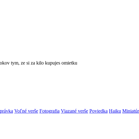
rokov tym, ze si za kilo kupujes omietku
právka
Voľné verše
Fotografia
Viazané verše
Poviedka
Haiku
Miniatú