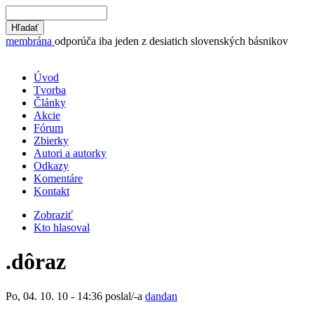
membrána
odporúča iba jeden z desiatich slovenských básnikov
Úvod
Tvorba
Články
Akcie
Fórum
Zbierky
Autori a autorky
Odkazy
Komentáre
Kontakt
Zobraziť
Kto hlasoval
.dôraz
Po, 04. 10. 10 - 14:36 poslal/-a
dandan