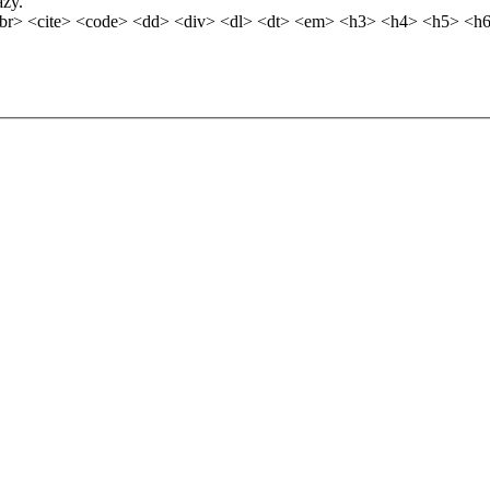
azy.
br> <cite> <code> <dd> <div> <dl> <dt> <em> <h3> <h4> <h5> <h6>