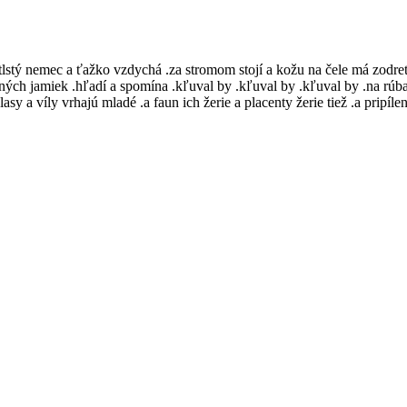
lstý nemec a ťažko vzdychá .za stromom stojí a kožu na čele má zodretú 
ných jamiek .hľadí a spomína .kľuval by .kľuval by .kľuval by .na rúbani
asy a víly vrhajú mladé .a faun ich žerie a placenty žerie tiež .a pripí