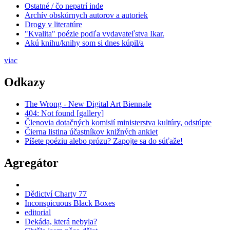
Ostatné / čo nepatrí inde
Archív obskúrnych autorov a autoriek
Drogy v literatúre
"Kvalita" poézie podľa vydavateľstva Ikar.
Akú knihu/knihy som si dnes kúpil/a
viac
Odkazy
The Wrong - New Digital Art Biennale
404: Not found [gallery]
Členovia dotačných komisií ministerstva kultúry, odstúpte
Čierna listina účastníkov knižných ankiet
Píšete poéziu alebo prózu? Zapojte sa do súťaže!
Agregátor
Dědictví Charty 77
Inconspicuous Black Boxes
editorial
Dekáda, která nebyla?