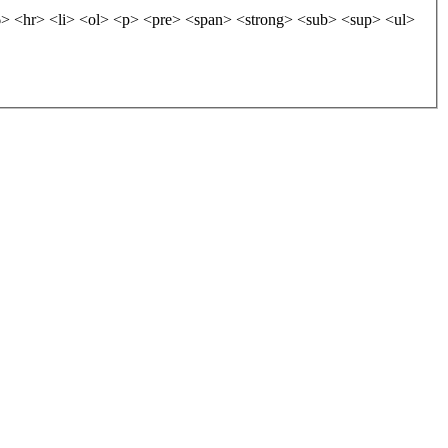
 <hr> <li> <ol> <p> <pre> <span> <strong> <sub> <sup> <ul>