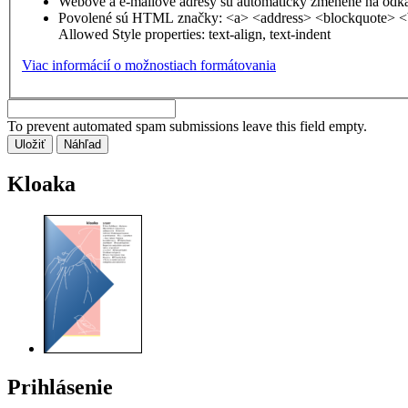
Webové a e-mailové adresy sú automaticky zmenené na odk
Povolené sú HTML značky: <a> <address> <blockquote> <
Allowed Style properties: text-align, text-indent
Viac informácií o možnostiach formátovania
To prevent automated spam submissions leave this field empty.
Kloaka
Prihlásenie