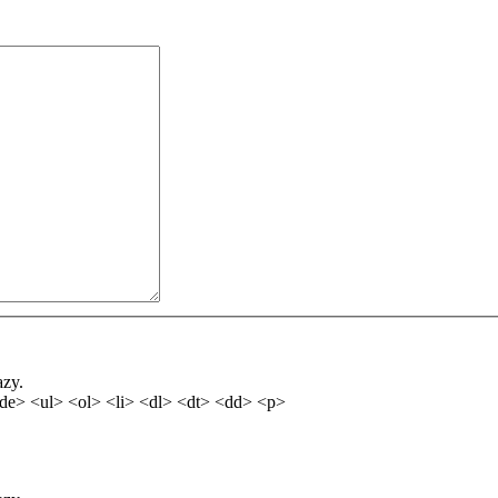
azy.
de> <ul> <ol> <li> <dl> <dt> <dd> <p>