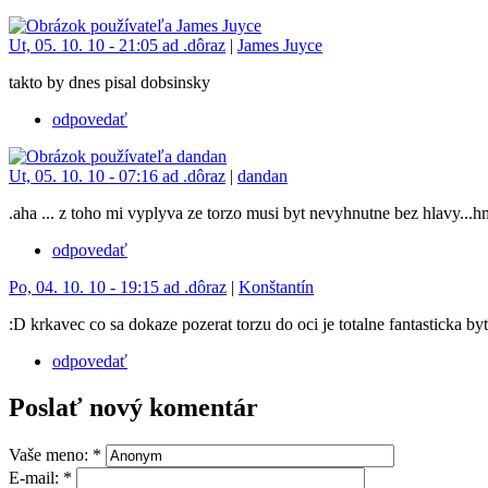
Ut, 05. 10. 10 - 21:05 ad .dôraz
|
James Juyce
takto by dnes pisal dobsinsky
odpovedať
Ut, 05. 10. 10 - 07:16 ad .dôraz
|
dandan
.aha ... z toho mi vyplyva ze torzo musi byt nevyhnutne bez hlavy...hm
odpovedať
Po, 04. 10. 10 - 19:15 ad .dôraz
|
Konštantín
:D krkavec co sa dokaze pozerat torzu do oci je totalne fantasticka byt
odpovedať
Poslať nový komentár
Vaše meno:
*
E-mail:
*