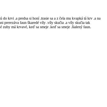
do krvi .a predsa si honí .trasie sa a z čela mu kvapká tá krv .a na
 prerezáva faun škaredé víly .víly skučia .a víly skučia tak
lené zuby má krvavé, keď sa smeje .keď sa smeje .šialený faun.