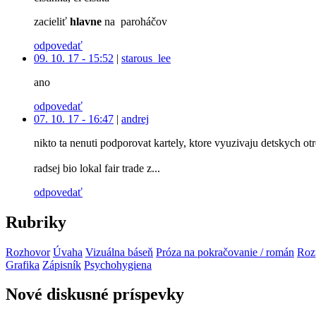
zacieliť
hlavne
na paroháčov
odpovedať
09. 10. 17 - 15:52
|
starous_lee
ano
odpovedať
07. 10. 17 - 16:47
|
andrej
nikto ta nenuti podporovat kartely, ktore vyuzivaju detskych ot
radsej bio lokal fair trade z...
odpovedať
Rubriky
Rozhovor
Úvaha
Vizuálna báseň
Próza na pokračovanie / román
Roz
Grafika
Zápisník
Psychohygiena
Nové diskusné príspevky