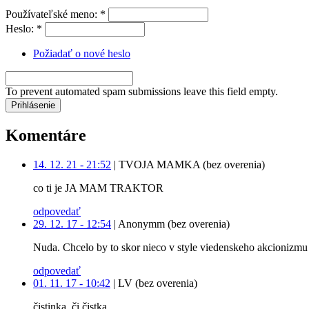
Používateľské meno:
*
Heslo:
*
Požiadať o nové heslo
To prevent automated spam submissions leave this field empty.
Komentáre
14. 12. 21 - 21:52
|
TVOJA MAMKA (bez overenia)
co ti je JA MAM TRAKTOR
odpovedať
29. 12. 17 - 12:54
|
Anonymm (bez overenia)
Nuda. Chcelo by to skor nieco v style viedenskeho akcionizmu 
odpovedať
01. 11. 17 - 10:42
|
LV (bez overenia)
čistinka, či čistka